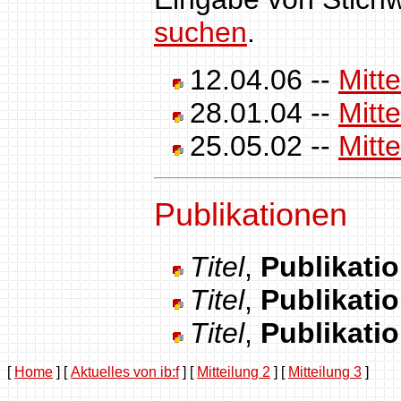
suchen
.
12.04.06 --
Mitt
28.01.04 --
Mitt
25.05.02 --
Mitt
Publikationen
Titel
,
Publikati
Titel
,
Publikati
Titel
,
Publikati
[
Home
]
[
Aktuelles von ib:f
]
[
Mitteilung 2
]
[
Mitteilung 3
]